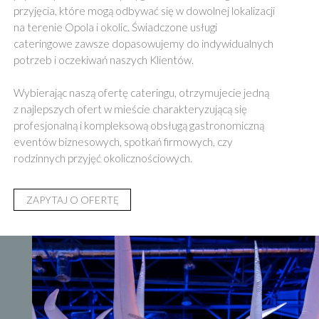
przyjęcia, które mogą odbywać się w dowolnej lokalizacji
na terenie Opola i okolic. Świadczone usługi
cateringowe zawsze dopasowujemy do indywidualnych
potrzeb i oczekiwań naszych Klientów.
Wybierając naszą ofertę cateringu, otrzymujecie jedną
z najlepszych ofert w mieście charakteryzującą się
profesjonalną i kompleksową obsługą gastronomiczną
eventów biznesowych, spotkań firmowych, czy
rodzinnych przyjęć okolicznościowych.
ZAPYTAJ O OFERTĘ