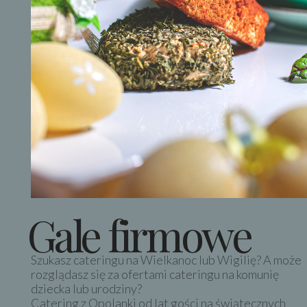
Gale firmowe
Szukasz cateringu na Wielkanoc lub Wigilię? A może
rozglądasz się za ofertami cateringu na komunię
dziecka lub urodziny?
Catering z Opolanki od lat gości na świątecznych