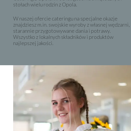
stołach wielu rodzin z Opola.
W naszej ofercie cateringu na specjalne okazje
znajdziesz m.in. swojskie wyroby z własnej wędzarni,
starannie przygotowywane dania i potrawy.
Wszystko z
lokalnych składników i produktów
najlepszej jakości.