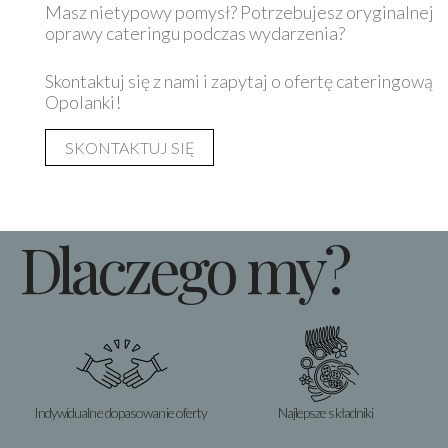
Masz nietypowy pomysł? Potrzebujesz oryginalnej
oprawy cateringu podczas wydarzenia?
Skontaktuj się z nami i zapytaj o ofertę cateringową
Opolanki!
SKONTAKTUJ SIĘ
Dlaczego my?
Indywidualne dopasowanie oferty
Najlepsze składniki