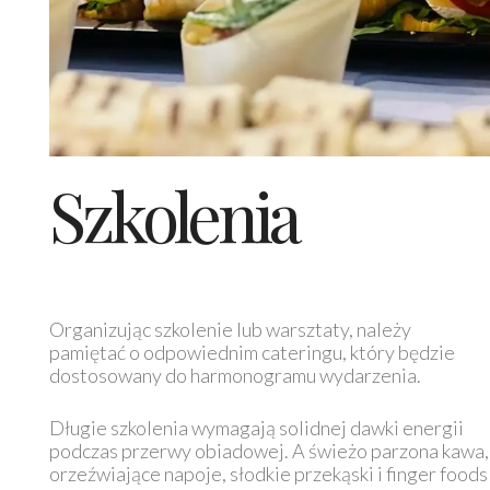
Szkolenia
Organizując szkolenie lub warsztaty, należy
pamiętać o odpowiednim cateringu, który będzie
dostosowany do harmonogramu wydarzenia.
Długie szkolenia wymagają solidnej dawki energii
podczas przerwy obiadowej. A świeżo parzona kawa,
orzeźwiające napoje, słodkie przekąski i finger foods